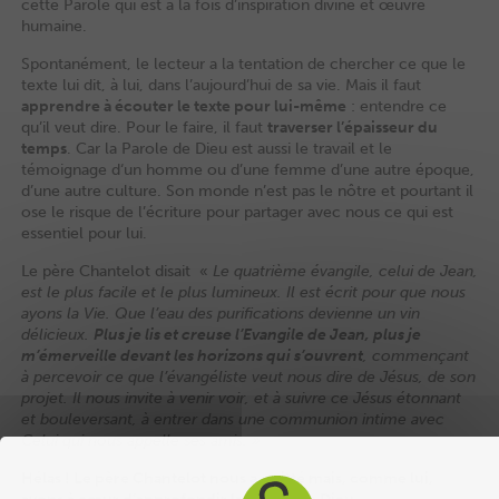
cette Parole qui est à la fois d’inspiration divine et œuvre
humaine.
Spontanément, le lecteur a la tentation de chercher ce que le
texte lui dit, à lui, dans l’aujourd’hui de sa vie. Mais il faut
apprendre à écouter le texte pour lui-même
: entendre ce
qu’il veut dire. Pour le faire, il faut
traverser l’épaisseur du
temps
. Car la Parole de Dieu est aussi le travail et le
témoignage d‘un homme ou d’une femme d’une autre époque,
d’une autre culture. Son monde n’est pas le nôtre et pourtant il
ose le risque de l’écriture pour partager avec nous ce qui est
essentiel pour lui.
Le père Chantelot disait «
Le quatrième évangile, celui de Jean,
est le plus facile et le plus lumineux. Il est écrit pour que nous
ayons la Vie. Que l’eau des purifications devienne un vin
délicieux.
Plus je lis et creuse l’Evangile de Jean, plus je
m’émerveille devant les horizons qui s’ouvrent
, commençant
à percevoir ce que l’évangéliste veut nous dire de Jésus, de son
projet. Il nous invite à venir voir, et à suivre ce Jésus étonnant
et bouleversant, à entrer dans une communion intime avec
Celui qui nous appelle ses amis. »
Hélas ! Le père Chantelot nous a quitté mais, comme lui,