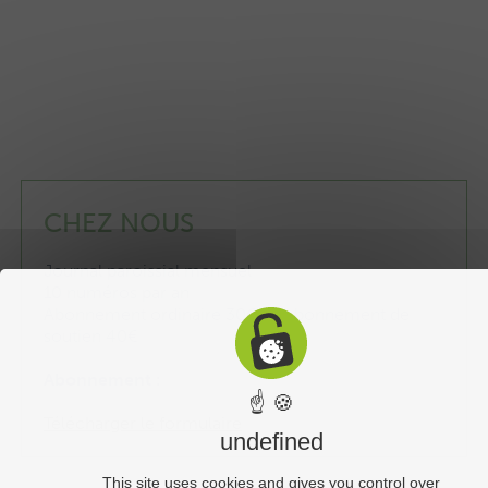
CHEZ NOUS
Journal paroissial mensuel
10 numéros par an
Abonnement ordinaire 30€ ou abonnement de
soutien 40€
Abonnement :
☝ 🍪
Télécharger le formulaire
undefined
This site uses cookies and gives you control over