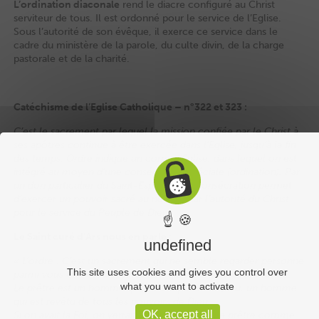
L’ordination diaconale
rend le diacre configuré au Christ
serviteur de tous. Il est ordonné pour le service de l’Eglise.
Sous l’autorité de son évêque, il exerce ce service dans le
cadre du ministère de la parole, du culte divin, de la charge
pastorale et de la charité.
Catéchisme de l’Eglise Catholique – n°322 et 323 :
C’est le sacrement par lequel la mission confiée par le Christ à
ses apôtres continue à être exercée dans l’Eglise, jusqu’à la fin
des temps. Ordre indique un corps d’Eglise, dans lequel on est
intégré au moyen d’une consécration spéciale (ordination). Par
un don particulier du Saint-Esprit, cette consécration permet
d’exercer un pouvoir sacré au nom et par l’autorité du Christ
pour le service du Peuple de Dieu.
☝ 🍪
Le Saint curé d’Ars nous en parle :
undefined
« L’ordre : C’est un sacrement qui ne semble regarder personne
This site uses cookies and gives you control over
parmi vous et c’est un sacrement qui regarde tout le monde.
what you want to activate
Le prêtre est un homme qui tient la place de Dieu, un homme
qui est revêtu de tous les pouvoirs de Dieu.
OK, accept all
Si on avait la Foi, on verrait Dieu caché dans le prêtre comme